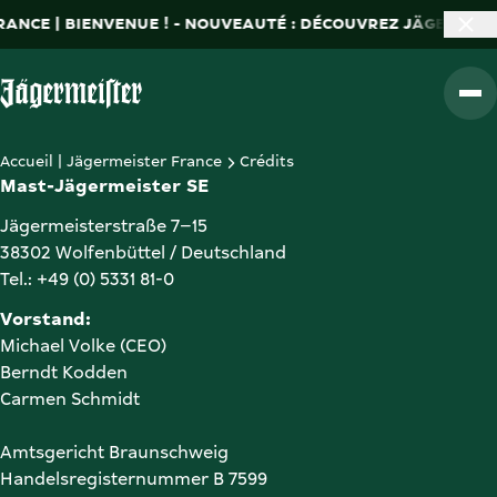
ANCE | BIENVENUE ! - NOUVEAUTÉ : DÉCOUVREZ JÄGERMEIST
Ferme
Retour vers la page d'accueil
Accueil | Jägermeister France
Crédits
Mast-Jägermeister SE
Jägermeisterstraße 7–15

38302 Wolfenbüttel / Deutschland

Tel.: +49 (0) 5331 81-0
Michael Volke (CEO)

Carmen Schmidt

Amtsgericht Braunschweig

Handelsregisternummer B 7599